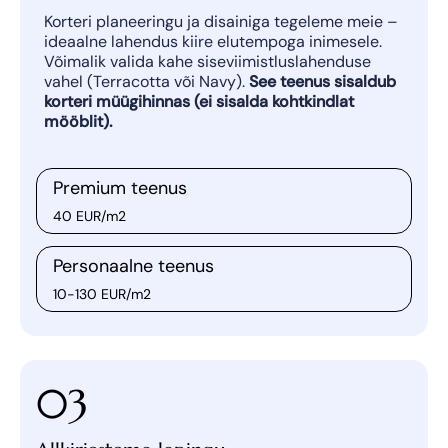
Korteri planeeringu ja disainiga tegeleme meie –
ideaalne lahendus kiire elutempoga inimesele.
Võimalik valida kahe siseviimistluslahenduse
vahel (Terracotta või Navy).
See teenus sisaldub
korteri müügihinnas (ei sisalda kohtkindlat
mööblit).
Premium teenus
40 EUR/m2
Võimalik valida kolme planeeringuvariandi
Personaalne teenus
vahel
10-130 EUR/m2
Valikuvõimalus Livida poolt eelvalitud
materjalide hulgast
Võimalik vabalt muuta koos sisearhitektiga
planeeringut
Valikuvõimalus Livida poolt eelvalitud
03
Piiramatud materjalivalikud, toodete
materjalide hulgast – arhitekti visioon, sinu valik.
hinnavahe lisandub korteri hinnale
Teenuse hind on 40 EUR/m2 + lisanduv
materjalide kallinemise hind