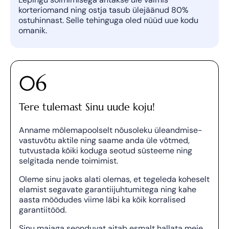
korteriomand ning ostja tasub ülejäänud 80%
ostuhinnast. Selle tehinguga oled nüüd uue kodu
omanik.
06
Tere tulemast Sinu uude koju!
Anname mõlemapoolselt nõusoleku üleandmise-
vastuvõtu aktile ning saame anda üle võtmed,
tutvustada kõiki koduga seotud süsteeme ning
selgitada nende toimimist.
Oleme sinu jaoks alati olemas, et tegeleda koheselt
elamist segavate garantiijuhtumitega ning kahe
aasta möödudes viime läbi ka kõik korralised
garantiitööd.
Sinu majaga seonduvat aitab esmalt hallata meie