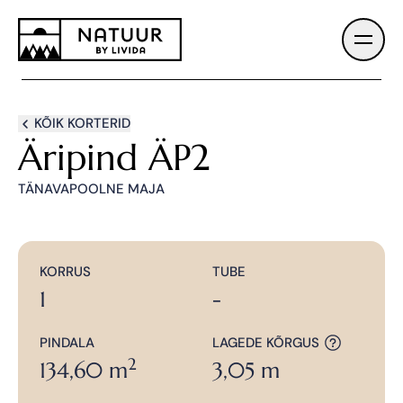
KÕIK KORTERID
Äripind ÄP2
Tutvustus
TÄNAVAPOOLNE MAJA
Hinnad ja plaanid
KORRUS
TUBE
Arendaja
1
-
PINDALA
LAGEDE KÕRGUS
Viimistlus
2
134,60 m
3,05 m