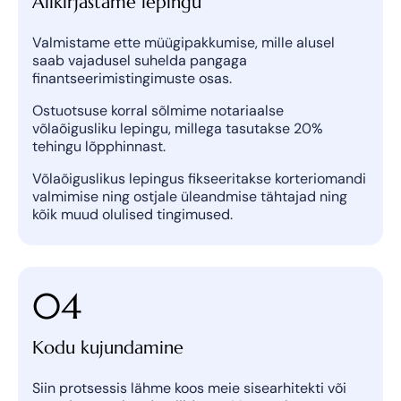
Allkirjastame lepingu
Kohtkindla mööbli joonestamine (30 EUR
korteri m2 kohta).
Valmistame ette müügipakkumise, mille alusel
Vabadus kujundada oma ideaalne kodu koos
saab vajadusel suhelda pangaga
meie kogenud sisearhitektiga. Sinu nägu, meie
finantseerimistingimuste osas.
tegu.
Teenus hind on 10-130 EUR/m2 + lisanduv
Ostuotsuse korral sõlmime notariaalse
materjalide kallinemise hind + lisanduv
võlaõigusliku lepingu, millega tasutakse 20%
kohtkindel mööbel.
tehingu lõpphinnast.
Võlaõiguslikus lepingus fikseeritakse korteriomandi
valmimise ning ostjale üleandmise tähtajad ning
kõik muud olulised tingimused.
04
Kodu kujundamine
Siin protsessis lähme koos meie sisearhitekti või