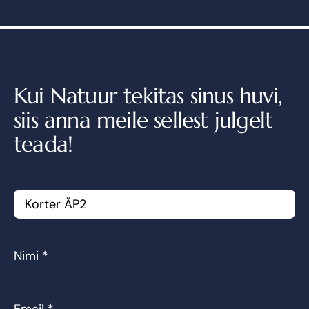
Kui Natuur tekitas sinus huvi,
siis anna meile sellest julgelt
teada!
Korter ÄP2
499 990
€
Hind kokku
Nimi
*
Email
*