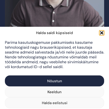
Halda saidi küpsiseid
Parima kasutuskogemuse pakkumiseks kasutame
tehnoloogiaid nagu brauseriküpsised, et kasutaja
seadme admeid salvestada ja/või neile juurde pääseda.
Nende tehnoloogiatega nõustumine võimaldab meil
töödelda andmeid, nagu veebilehe sirvimiskäitumine
või kordumatud ID-d sellel saidil.
Nõustun
Keeldun
info@livida.ee
Halda eelistusi
© Livida Grupp OÜ
Privaatsuspoliitika