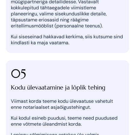
müügipartneriga detailidesse. Vastavalt
kokkulepitud tähtaegadele viimistleme
planeeringu, valime sisekunduslikke detaile,
täpsustame eriosasid ning räägime
eritellimusmööblist (personaalne teenus).
Kui siseseinad hakkavad kerkima, siis kutsume sind
kindlasti ka maja vaatama.
05
Kodu ülevaatamine ja lõplik tehing
Viimast korda teeme kodu ülevaatuse vahetult
enne notariaalset asjaõigustehingut.
Kui kodul esineb puudusi, teeme need puudused
enne võtmete üleandmist korda.
Lepingu sõlmimisega antakse üle valmis