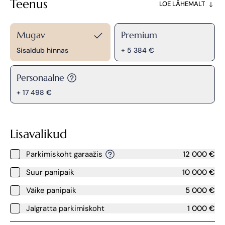
Teenus
LOE LÄHEMALT
Mugav
Premium
Sisaldub hinnas
+ 5 384 €
Personaalne
+ 17 498 €
Lisavalikud
Parkimiskoht garaažis
12 000 €
Suur panipaik
10 000 €
Väike panipaik
5 000 €
Jalgratta parkimiskoht
1 000 €