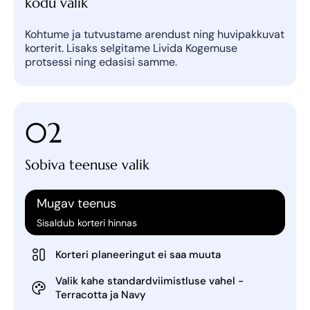
kodu valik
Kohtume ja tutvustame arendust ning huvipakkuvat
korterit. Lisaks selgitame Livida Kogemuse
protsessi ning edasisi samme.
02
Sobiva teenuse valik
Mugav teenus
Sisaldub korteri hinnas
Korteri planeeringut ei saa muuta
Valik kahe standardviimistluse vahel -
Terracotta ja Navy